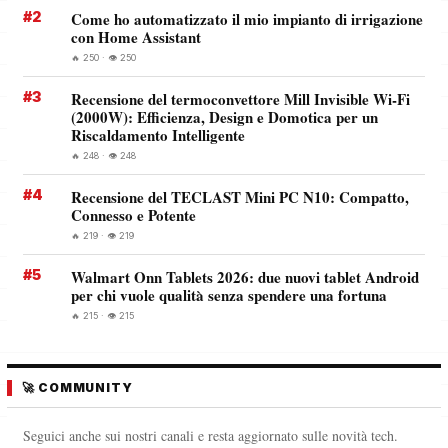
#2
Come ho automatizzato il mio impianto di irrigazione
con Home Assistant
🔥 250 · 👁️ 250
#3
Recensione del termoconvettore Mill Invisible Wi-Fi
(2000W): Efficienza, Design e Domotica per un
Riscaldamento Intelligente
🔥 248 · 👁️ 248
#4
Recensione del TECLAST Mini PC N10: Compatto,
Connesso e Potente
🔥 219 · 👁️ 219
#5
Walmart Onn Tablets 2026: due nuovi tablet Android
per chi vuole qualità senza spendere una fortuna
🔥 215 · 👁️ 215
🚀 COMMUNITY
Seguici anche sui nostri canali e resta aggiornato sulle novità tech.