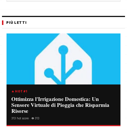
PIÙ LETTI
🔥 HOT #1
Ottimizza l'Irrigazione Domestica: Un
Sensore Virtuale di Pioggia che Risparmia
Risorse
313 hot score · 👁️ 313