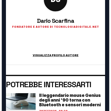
Dario Scarfina
FONDATORE E AUTORE DI TECNOLOGIADIGITALE.NET
Fondatore di TecnologiaDigitale.net. Appassionato di
tecnologia, cybersecurity, intelligenza artificiale, domotica e
innovazione digitale.
VISUALIZZA PROFILO AUTORE
POTREBBE INTERESSARTI
Il leggendario mouse Genius
degli anni '90 torna con
Bluetooth e sensori moderni
29/07/2026 · 09:30