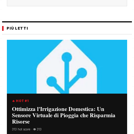
PIÙ LETTI
🔥 HOT #1
Ottimizza l'Irrigazione Domestica: Un
Sensore Virtuale di Pioggia che Risparmia
Risorse
313 hot score · 👁️ 313