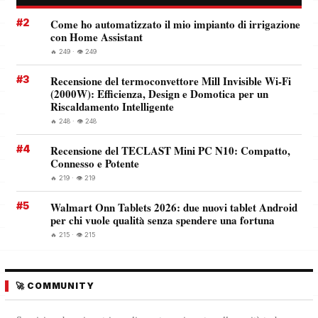
#2
Come ho automatizzato il mio impianto di irrigazione
con Home Assistant
🔥 249 · 👁️ 249
#3
Recensione del termoconvettore Mill Invisible Wi-Fi
(2000W): Efficienza, Design e Domotica per un
Riscaldamento Intelligente
🔥 248 · 👁️ 248
#4
Recensione del TECLAST Mini PC N10: Compatto,
Connesso e Potente
🔥 219 · 👁️ 219
#5
Walmart Onn Tablets 2026: due nuovi tablet Android
per chi vuole qualità senza spendere una fortuna
🔥 215 · 👁️ 215
🚀 COMMUNITY