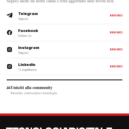
Seguici anche sui nostri canali e resta aggiornato sulle novità tech.
Telegram
SEGUICI
Seguici
Facebook
SEGUICI
Follow Us
Instagram
SEGUICI
Seguici
Linkedin
SEGUICI
Ti aspettiamo
Unisciti alla community
👥
Passione, conoscenza e tecnologia.