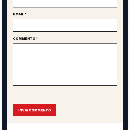
EMAIL *
COMMENTO *
L'email non verrà pubblicata. Il commento sarà visibile solo dopo
approvazione.
INVIA COMMENTO