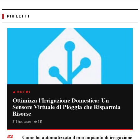
PIÙ LETTI
🔥 HOT #1
Ottimizza l'Irrigazione Domestica: Un
Sensore Virtuale di Pioggia che Risparmia
Risorse
311 hot score · 👁️ 311
#2
Come ho automatizzato il mio impianto di irrigazione