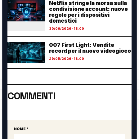
Netflix stringe la morsa sulla
condivisione account: nuove
regole per i dispositivi
domestici
30/06/2026 · 18:00
007 First Light: Vendite
record per il nuovo videogioco
29/05/2026 · 18:00
COMMENTI
Ancora nessun commento. Sii il primo a partecipare.
NOME *
Sito web