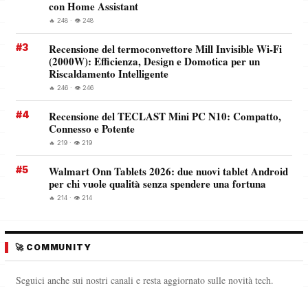
con Home Assistant
🔥 248 · 👁️ 248
#3
Recensione del termoconvettore Mill Invisible Wi-Fi
(2000W): Efficienza, Design e Domotica per un
Riscaldamento Intelligente
🔥 246 · 👁️ 246
#4
Recensione del TECLAST Mini PC N10: Compatto,
Connesso e Potente
🔥 219 · 👁️ 219
#5
Walmart Onn Tablets 2026: due nuovi tablet Android
per chi vuole qualità senza spendere una fortuna
🔥 214 · 👁️ 214
🚀 COMMUNITY
Seguici anche sui nostri canali e resta aggiornato sulle novità tech.