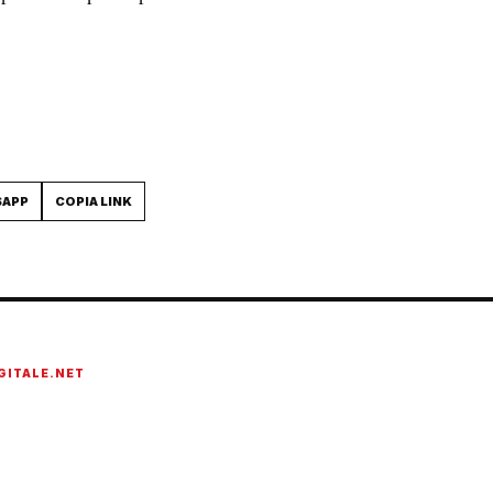
SAPP
COPIA LINK
GITALE.NET
onato di tecnologia, cybersecurity, intelligenza artificiale, domotica e