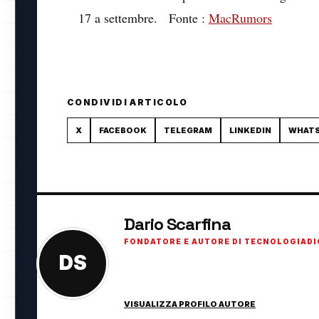
17 a settembre. Fonte :
MacRumors
CONDIVIDI ARTICOLO
X
FACEBOOK
TELEGRAM
LINKEDIN
WHAT
Dario Scarfina
FONDATORE E AUTORE DI TECNOLOGIADI
DS
Fondatore di TecnologiaDigitale.net. Appassi
innovazione digitale.
VISUALIZZA PROFILO AUTORE