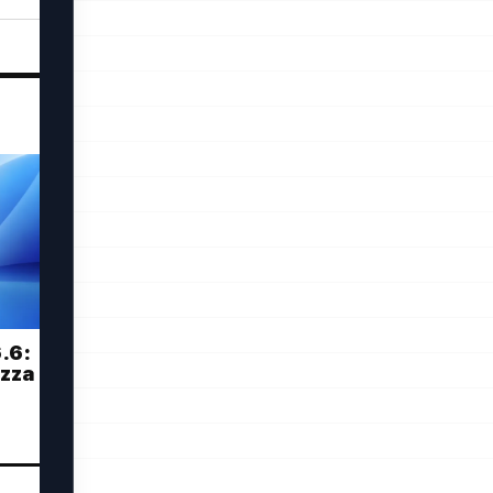
.6:
ezza