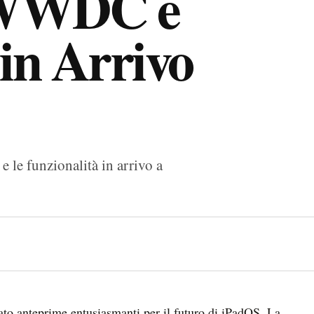
a WWDC e
 in Arrivo
e le funzionalità in arrivo a
o anteprime entusiasmanti per il futuro di iPadOS. La