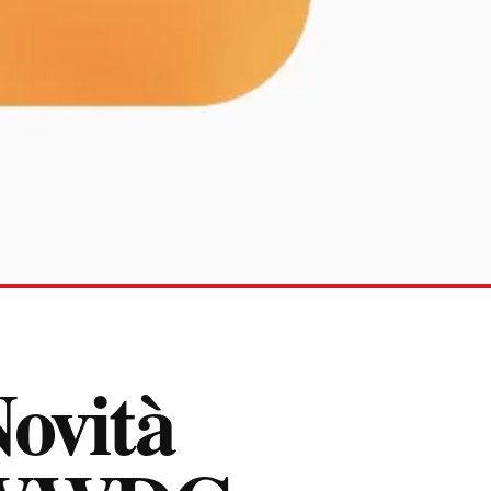
ovità