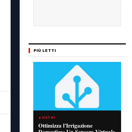
PIÙ LETTI
🔥 HOT #1
Ottimizza l'Irrigazione
Domestica: Un Sensore Virtuale