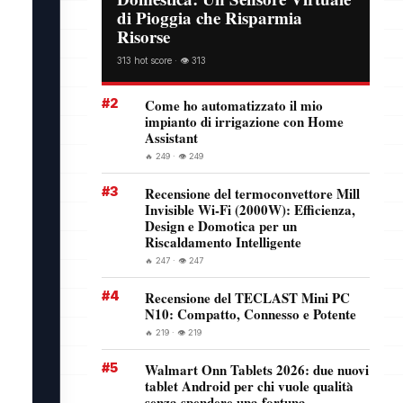
di Pioggia che Risparmia
Risorse
313 hot score · 👁️ 313
#2
Come ho automatizzato il mio
impianto di irrigazione con Home
Assistant
🔥 249 · 👁️ 249
#3
Recensione del termoconvettore Mill
Invisible Wi-Fi (2000W): Efficienza,
Design e Domotica per un
Riscaldamento Intelligente
🔥 247 · 👁️ 247
#4
Recensione del TECLAST Mini PC
N10: Compatto, Connesso e Potente
🔥 219 · 👁️ 219
#5
Walmart Onn Tablets 2026: due nuovi
tablet Android per chi vuole qualità
senza spendere una fortuna