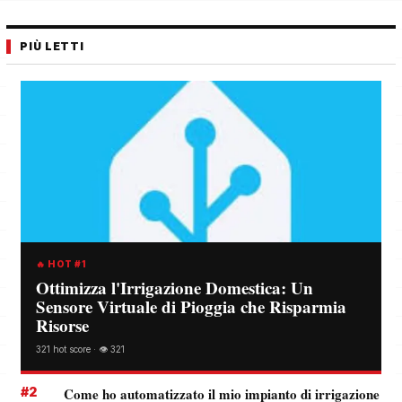
PIÙ LETTI
🔥 HOT #1
Ottimizza l'Irrigazione Domestica: Un
Sensore Virtuale di Pioggia che Risparmia
Risorse
321 hot score · 👁️ 321
#2
Come ho automatizzato il mio impianto di irrigazione