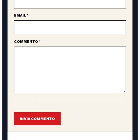
EMAIL *
COMMENTO *
L'email non verrà pubblicata. Il commento sarà visibile solo dopo
approvazione.
INVIA COMMENTO