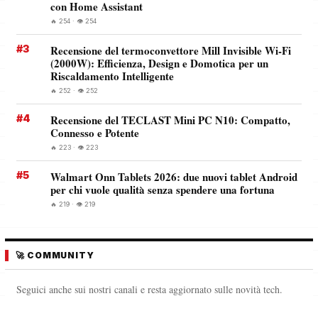
con Home Assistant
🔥 254 · 👁️ 254
#3
Recensione del termoconvettore Mill Invisible Wi-Fi
(2000W): Efficienza, Design e Domotica per un
Riscaldamento Intelligente
🔥 252 · 👁️ 252
#4
Recensione del TECLAST Mini PC N10: Compatto,
Connesso e Potente
🔥 223 · 👁️ 223
#5
Walmart Onn Tablets 2026: due nuovi tablet Android
per chi vuole qualità senza spendere una fortuna
🔥 219 · 👁️ 219
🚀 COMMUNITY
Seguici anche sui nostri canali e resta aggiornato sulle novità tech.