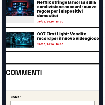
Netflix stringe la morsa sulla
condivisione account: nuove
regole per i dispositivi
domestici
30/06/2026 · 18:00
007 First Light: Vendite
record per il nuovo videogioco
29/05/2026 · 18:00
COMMENTI
Ancora nessun commento. Sii il primo a partecipare.
NOME *
Sito web