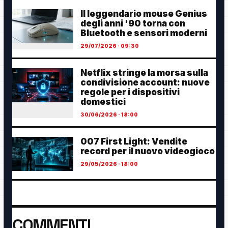
Il leggendario mouse Genius
degli anni '90 torna con
Bluetooth e sensori moderni
29/07/2026 · 09:30
Netflix stringe la morsa sulla
condivisione account: nuove
regole per i dispositivi
domestici
30/06/2026 · 18:00
007 First Light: Vendite
record per il nuovo videogioco
29/05/2026 · 18:00
COMMENTI