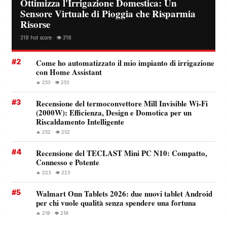
Ottimizza l'Irrigazione Domestica: Un
Sensore Virtuale di Pioggia che Risparmia
Risorse
318 hot score · 👁️ 318
#2
Come ho automatizzato il mio impianto di irrigazione
con Home Assistant
🔥 253 · 👁️ 253
#3
Recensione del termoconvettore Mill Invisible Wi-Fi
(2000W): Efficienza, Design e Domotica per un
Riscaldamento Intelligente
🔥 252 · 👁️ 252
#4
Recensione del TECLAST Mini PC N10: Compatto,
Connesso e Potente
🔥 223 · 👁️ 223
#5
Walmart Onn Tablets 2026: due nuovi tablet Android
per chi vuole qualità senza spendere una fortuna
🔥 219 · 👁️ 219