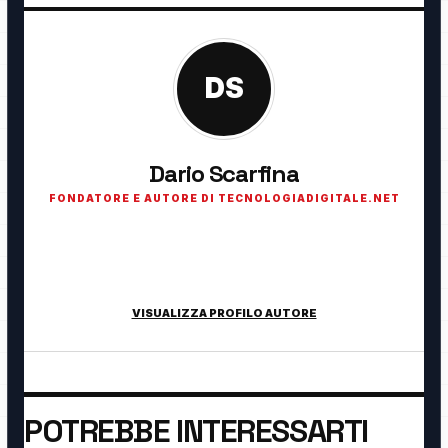
DS
Dario Scarfina
FONDATORE E AUTORE DI TECNOLOGIADIGITALE.NET
Fondatore di TecnologiaDigitale.net. Appassionato di
tecnologia, cybersecurity, intelligenza artificiale, domotica e
innovazione digitale.
VISUALIZZA PROFILO AUTORE
POTREBBE INTERESSARTI