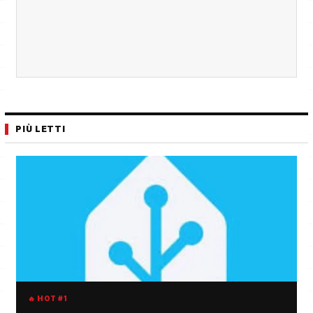
PIÙ LETTI
🔥 HOT #1