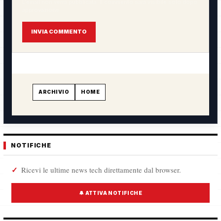
L'email non verrà pubblicata. Il commento sarà visibile solo dopo
approvazione.
INVIA COMMENTO
ARCHIVIO
HOME
NOTIFICHE
Ricevi le ultime news tech direttamente dal browser.
🔔 ATTIVA NOTIFICHE