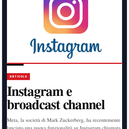
ARTICOLO
Instagram e
broadcast channel
Meta, la società di Mark Zuckerberg, ha recentemente
lanciato una nuova funzionalità su Instagram chiamata