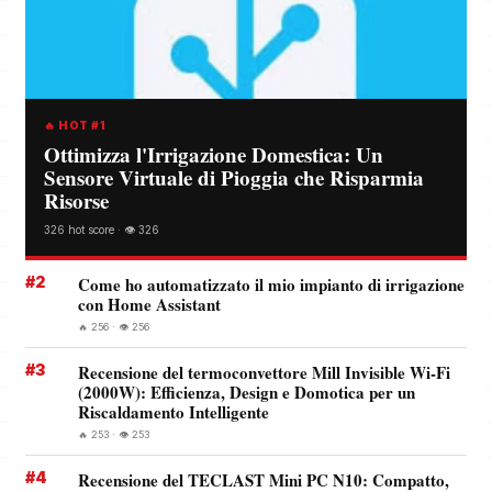
🔥 HOT #1
Ottimizza l'Irrigazione Domestica: Un
Sensore Virtuale di Pioggia che Risparmia
Risorse
326 hot score · 👁️ 326
#2
Come ho automatizzato il mio impianto di irrigazione
con Home Assistant
🔥 256 · 👁️ 256
#3
Recensione del termoconvettore Mill Invisible Wi-Fi
(2000W): Efficienza, Design e Domotica per un
Riscaldamento Intelligente
🔥 253 · 👁️ 253
#4
Recensione del TECLAST Mini PC N10: Compatto,