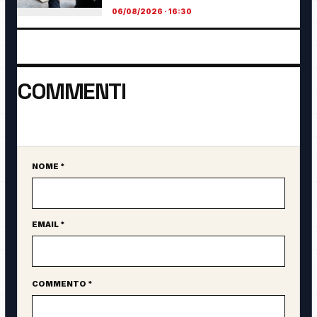
06/08/2026 · 16:30
COMMENTI
Ancora nessun commento. Sii il primo a partecipare.
NOME *
Sito web
EMAIL *
COMMENTO *