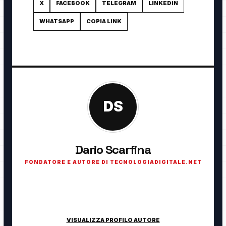
X
FACEBOOK
TELEGRAM
LINKEDIN
WHATSAPP
COPIA LINK
DS
Dario Scarfina
FONDATORE E AUTORE DI TECNOLOGIADIGITALE.NET
Fondatore di TecnologiaDigitale.net. Appassionato di
tecnologia, cybersecurity, intelligenza artificiale, domotica e
innovazione digitale.
VISUALIZZA PROFILO AUTORE