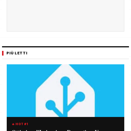
PIÙ LETTI
🔥 HOT #1