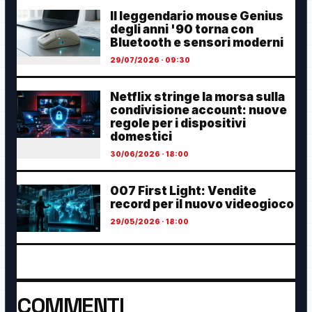
Il leggendario mouse Genius
degli anni '90 torna con
Bluetooth e sensori moderni
29/07/2026 · 09:30
Netflix stringe la morsa sulla
condivisione account: nuove
regole per i dispositivi
domestici
30/06/2026 · 18:00
007 First Light: Vendite
record per il nuovo videogioco
29/05/2026 · 18:00
COMMENTI