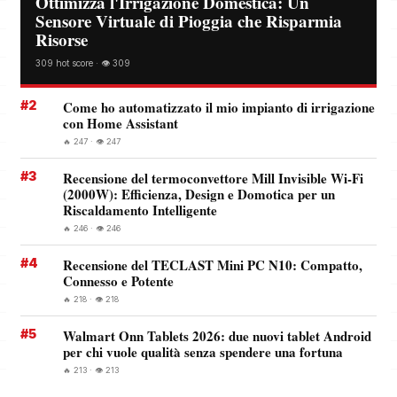
Ottimizza l'Irrigazione Domestica: Un
Sensore Virtuale di Pioggia che Risparmia
Risorse
309 hot score · 👁️ 309
#2
Come ho automatizzato il mio impianto di irrigazione
con Home Assistant
🔥 247 · 👁️ 247
#3
Recensione del termoconvettore Mill Invisible Wi-Fi
(2000W): Efficienza, Design e Domotica per un
Riscaldamento Intelligente
🔥 246 · 👁️ 246
#4
Recensione del TECLAST Mini PC N10: Compatto,
Connesso e Potente
🔥 218 · 👁️ 218
#5
Walmart Onn Tablets 2026: due nuovi tablet Android
per chi vuole qualità senza spendere una fortuna
🔥 213 · 👁️ 213