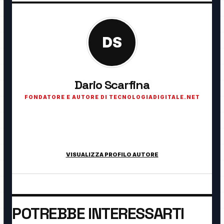
DS
Dario Scarfina
FONDATORE E AUTORE DI TECNOLOGIADIGITALE.NET
Fondatore di TecnologiaDigitale.net. Appassionato di
tecnologia, cybersecurity, intelligenza artificiale, domotica e
innovazione digitale.
VISUALIZZA PROFILO AUTORE
POTREBBE INTERESSARTI