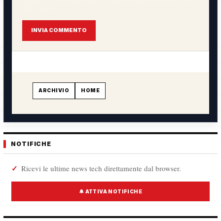
L'email non verrà pubblicata. Il commento sarà visibile solo dopo
approvazione.
INVIA COMMENTO
ARCHIVIO
HOME
NOTIFICHE
Ricevi le ultime news tech direttamente dal browser.
🔔 ATTIVA NOTIFICHE