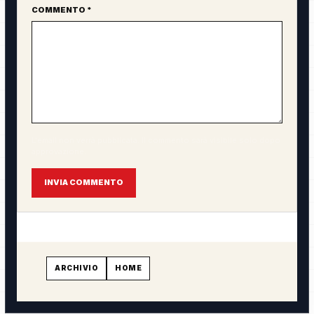
COMMENTO *
L'email non verrà pubblicata. Il commento sarà visibile solo dopo
approvazione.
INVIA COMMENTO
ARCHIVIO
HOME