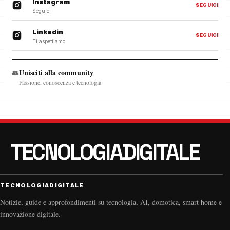
Instagram
SEGUICI
Seguici
Linkedin
SEGUICI
Ti aspettiamo
Unisciti alla community
👥
Passione, conoscenza e tecnologia.
TECNOLOGIADIGITALE
Notizie, guide e approfondimenti su tecnologia, AI, domotica, smart home e
innovazione digitale.