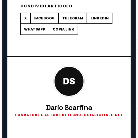
CONDIVIDI ARTICOLO
X
FACEBOOK
TELEGRAM
LINKEDIN
WHATSAPP
COPIA LINK
DS
Dario Scarfina
FONDATORE E AUTORE DI TECNOLOGIADIGITALE.NET
Fondatore di TecnologiaDigitale.net. Appassionato di
tecnologia, cybersecurity, intelligenza artificiale, domotica e