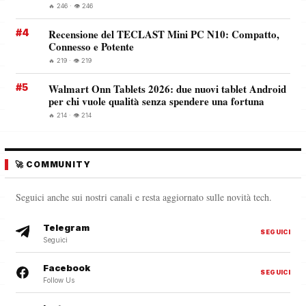
🔥 246 · 👁️ 246
#4
Recensione del TECLAST Mini PC N10: Compatto,
Connesso e Potente
🔥 219 · 👁️ 219
#5
Walmart Onn Tablets 2026: due nuovi tablet Android
per chi vuole qualità senza spendere una fortuna
🔥 214 · 👁️ 214
🚀 COMMUNITY
Seguici anche sui nostri canali e resta aggiornato sulle novità tech.
Telegram
SEGUICI
Seguici
Facebook
SEGUICI
Follow Us