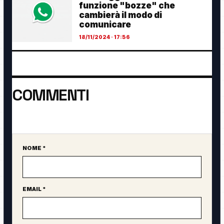
funzione "bozze" che
cambierà il modo di
comunicare
18/11/2024 · 17:56
COMMENTI
Ancora nessun commento. Sii il primo a partecipare.
NOME *
Sito web
EMAIL *