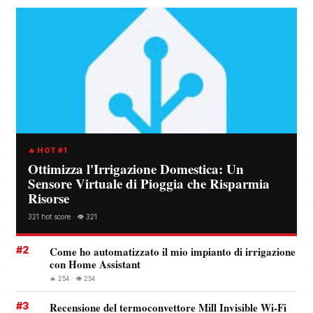
🔥 HOT #1
Ottimizza l'Irrigazione Domestica: Un
Sensore Virtuale di Pioggia che Risparmia
Risorse
321 hot score · 👁️ 321
#2
Come ho automatizzato il mio impianto di irrigazione
con Home Assistant
🔥 254 · 👁️ 254
#3
Recensione del termoconvettore Mill Invisible Wi-Fi