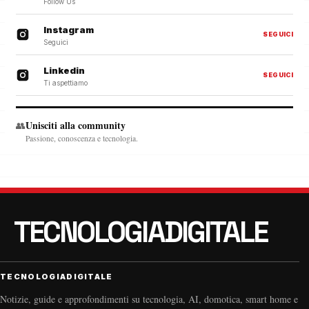
Follow Us
Instagram
SEGUICI
Seguici
Linkedin
SEGUICI
Ti aspettiamo
Unisciti alla community
👥
Passione, conoscenza e tecnologia.
TECNOLOGIADIGITALE
Notizie, guide e approfondimenti su tecnologia, AI, domotica, smart home e