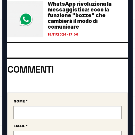
WhatsApp rivoluziona la
messaggistica: ecco la
funzione "bozze" che
cambierà il modo di
comunicare
18/11/2024 · 17:56
COMMENTI
Ancora nessun commento. Sii il primo a partecipare.
NOME *
Sito web
EMAIL *