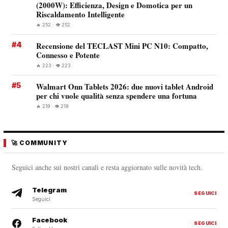
(2000W): Efficienza, Design e Domotica per un
Riscaldamento Intelligente
🔥 252 · 👁️ 252
#4
Recensione del TECLAST Mini PC N10: Compatto,
Connesso e Potente
🔥 223 · 👁️ 223
#5
Walmart Onn Tablets 2026: due nuovi tablet Android
per chi vuole qualità senza spendere una fortuna
🔥 219 · 👁️ 219
🚀 COMMUNITY
Seguici anche sui nostri canali e resta aggiornato sulle novità tech.
Telegram
SEGUICI
Seguici
Facebook
SEGUICI