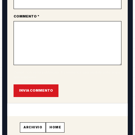
COMMENTO *
L'email non verrà pubblicata. Il commento sarà visibile solo dopo
approvazione.
INVIA COMMENTO
ARCHIVIO
HOME