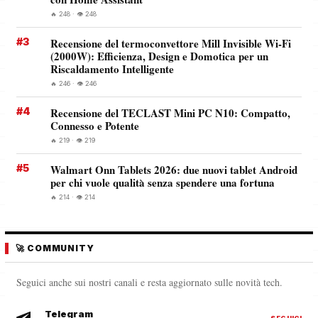
🔥 248 · 👁️ 248
#3
Recensione del termoconvettore Mill Invisible Wi-Fi
(2000W): Efficienza, Design e Domotica per un
Riscaldamento Intelligente
🔥 246 · 👁️ 246
#4
Recensione del TECLAST Mini PC N10: Compatto,
Connesso e Potente
🔥 219 · 👁️ 219
#5
Walmart Onn Tablets 2026: due nuovi tablet Android
per chi vuole qualità senza spendere una fortuna
🔥 214 · 👁️ 214
🚀 COMMUNITY
Seguici anche sui nostri canali e resta aggiornato sulle novità tech.
Telegram