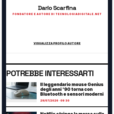
Dario Scarfina
FONDATORE E AUTORE DI TECNOLOGIADIGITALE.NET
Fondatore di TecnologiaDigitale.net. Appassionato di
tecnologia, cybersecurity, intelligenza artificiale, domotica e
innovazione digitale.
VISUALIZZA PROFILO AUTORE
POTREBBE INTERESSARTI
Il leggendario mouse Genius
degli anni '90 torna con
Bluetooth e sensori moderni
29/07/2026 · 09:30
Netflix stringe la morsa sulla