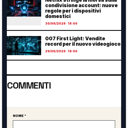
condivisione account: nuove
regole per i dispositivi
domestici
30/06/2026 · 18:00
007 First Light: Vendite
record per il nuovo videogioco
29/05/2026 · 18:00
COMMENTI
Ancora nessun commento. Sii il primo a partecipare.
NOME *
Sito web