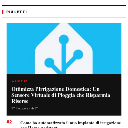
PIÙ LETTI
🔥 HOT #1
Ottimizza l'Irrigazione Domestica: Un
Sensore Virtuale di Pioggia che Risparmia
Risorse
311 hot score · 👁️ 311
#2
Come ho automatizzato il mio impianto di irrigazione
con Home Assistant