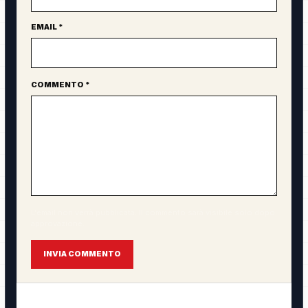
EMAIL *
COMMENTO *
L'email non verrà pubblicata. Il commento sarà visibile solo dopo
approvazione.
INVIA COMMENTO