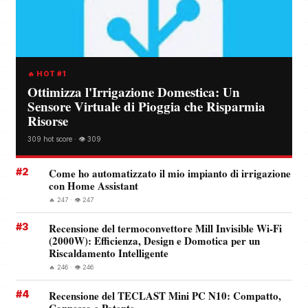
🔥 HOT #1
Ottimizza l'Irrigazione Domestica: Un
Sensore Virtuale di Pioggia che Risparmia
Risorse
309 hot score · 👁️ 309
#2
Come ho automatizzato il mio impianto di irrigazione
con Home Assistant
🔥 247 · 👁️ 247
#3
Recensione del termoconvettore Mill Invisible Wi-Fi
(2000W): Efficienza, Design e Domotica per un
Riscaldamento Intelligente
🔥 246 · 👁️ 246
#4
Recensione del TECLAST Mini PC N10: Compatto,