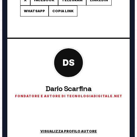
WHATSAPP
COPIA LINK
DS
Dario Scarfina
FONDATORE E AUTORE DI TECNOLOGIADIGITALE.NET
Fondatore di TecnologiaDigitale.net. Appassionato di
tecnologia, cybersecurity, intelligenza artificiale, domotica e
innovazione digitale.
VISUALIZZA PROFILO AUTORE