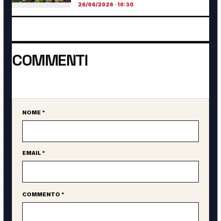
26/06/2026 · 10:30
COMMENTI
Ancora nessun commento. Sii il primo a partecipare.
NOME *
Sito web
EMAIL *
COMMENTO *