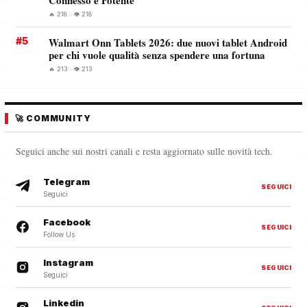
Connesso e Potente
🔥 218 · 👁️ 218
#5
Walmart Onn Tablets 2026: due nuovi tablet Android
per chi vuole qualità senza spendere una fortuna
🔥 213 · 👁️ 213
🚀 COMMUNITY
Seguici anche sui nostri canali e resta aggiornato sulle novità tech.
Telegram
SEGUICI
Seguici
Facebook
SEGUICI
Follow Us
Instagram
SEGUICI
Seguici
Linkedin