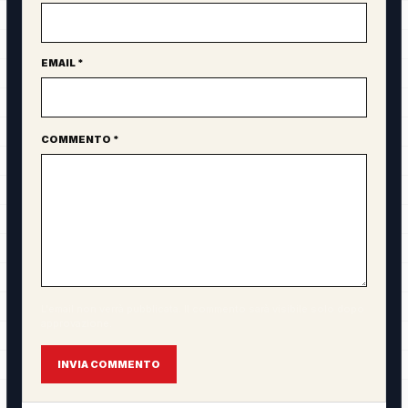
EMAIL *
COMMENTO *
L'email non verrà pubblicata. Il commento sarà visibile solo dopo
approvazione.
INVIA COMMENTO