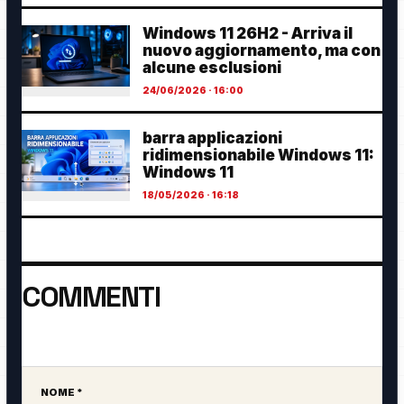
Windows 11 26H2 - Arriva il
nuovo aggiornamento, ma con
alcune esclusioni
24/06/2026 · 16:00
barra applicazioni
ridimensionabile Windows 11:
Windows 11
18/05/2026 · 16:18
COMMENTI
Ancora nessun commento. Sii il primo a partecipare.
NOME *
Sito web