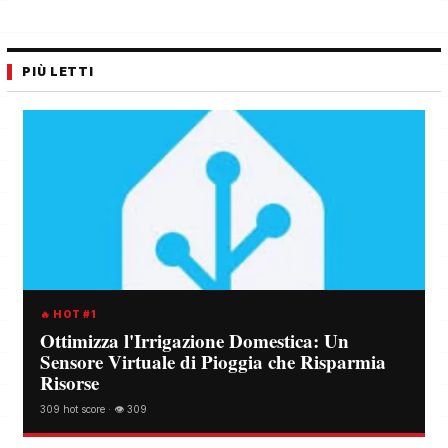
PIÙ LETTI
🔥 HOT #1
Ottimizza l'Irrigazione Domestica: Un
Sensore Virtuale di Pioggia che Risparmia
Risorse
309 hot score · 👁️ 309