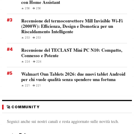
con Home Assistant
🔥 256 · 👁️ 256
#3
Recensione del termoconvettore Mill Invisible Wi-Fi
(2000W): Efficienza, Design e Domotica per un
Riscaldamento Intelligente
🔥 253 · 👁️ 253
#4
Recensione del TECLAST Mini PC N10: Compatto,
Connesso e Potente
🔥 224 · 👁️ 224
#5
Walmart Onn Tablets 2026: due nuovi tablet Android
per chi vuole qualità senza spendere una fortuna
🔥 221 · 👁️ 221
🚀 COMMUNITY
Seguici anche sui nostri canali e resta aggiornato sulle novità tech.