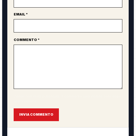
EMAIL *
COMMENTO *
L'email non verrà pubblicata. Il commento sarà visibile solo dopo
approvazione.
INVIA COMMENTO