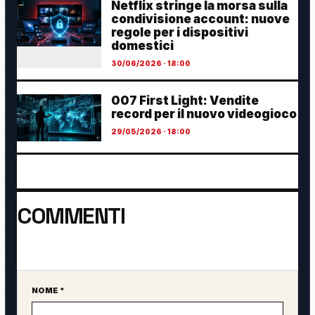
Netflix stringe la morsa sulla
condivisione account: nuove
regole per i dispositivi
domestici
30/06/2026 · 18:00
007 First Light: Vendite
record per il nuovo videogioco
29/05/2026 · 18:00
COMMENTI
Ancora nessun commento. Sii il primo a partecipare.
NOME *
Sito web