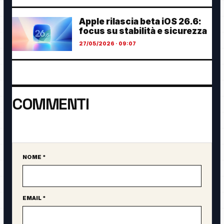
Apple rilascia beta iOS 26.6:
focus su stabilità e sicurezza
27/05/2026 · 09:07
COMMENTI
Ancora nessun commento. Sii il primo a partecipare.
NOME *
Sito web
EMAIL *