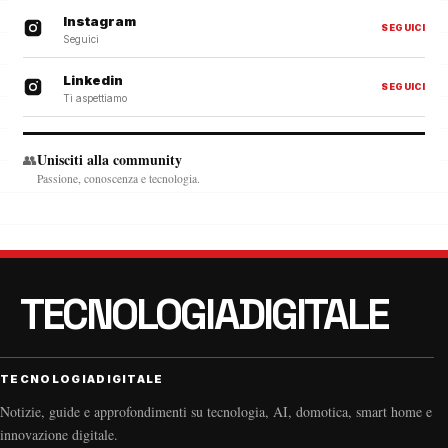
Instagram
SEGUICI
Seguici
Linkedin
SEGUICI
Ti aspettiamo
Unisciti alla community
👥
Passione, conoscenza e tecnologia.
TECNOLOGIADIGITALE
Notizie, guide e approfondimenti su tecnologia, AI, domotica, smart home e
innovazione digitale.