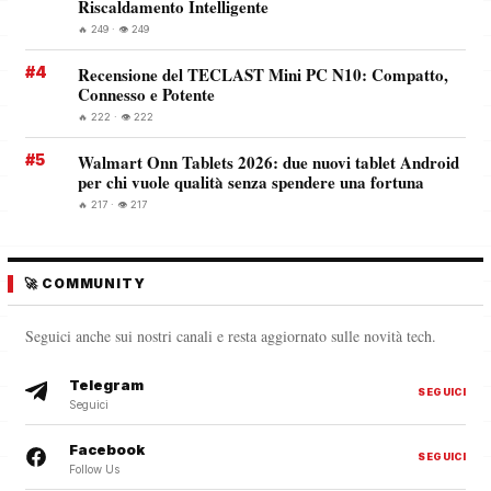
Riscaldamento Intelligente
🔥 249 · 👁️ 249
#4
Recensione del TECLAST Mini PC N10: Compatto,
Connesso e Potente
🔥 222 · 👁️ 222
#5
Walmart Onn Tablets 2026: due nuovi tablet Android
per chi vuole qualità senza spendere una fortuna
🔥 217 · 👁️ 217
🚀 COMMUNITY
Seguici anche sui nostri canali e resta aggiornato sulle novità tech.
Telegram
SEGUICI
Seguici
Facebook
SEGUICI
Follow Us