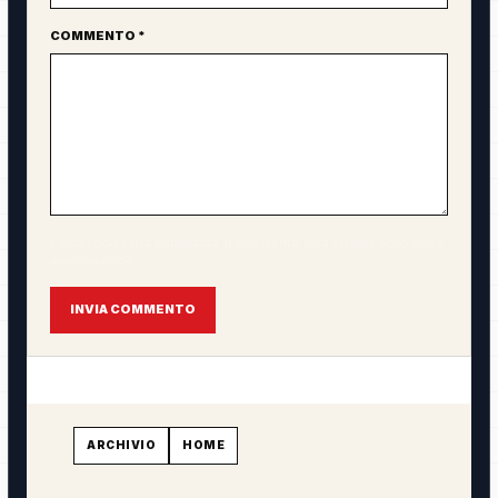
COMMENTO *
L'email non verrà pubblicata. Il commento sarà visibile solo dopo
approvazione.
INVIA COMMENTO
ARCHIVIO
HOME