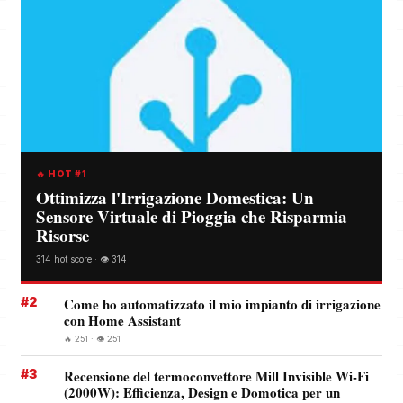
🔥 HOT #1
Ottimizza l'Irrigazione Domestica: Un
Sensore Virtuale di Pioggia che Risparmia
Risorse
314 hot score · 👁️ 314
#2
Come ho automatizzato il mio impianto di irrigazione
con Home Assistant
🔥 251 · 👁️ 251
#3
Recensione del termoconvettore Mill Invisible Wi-Fi
(2000W): Efficienza, Design e Domotica per un