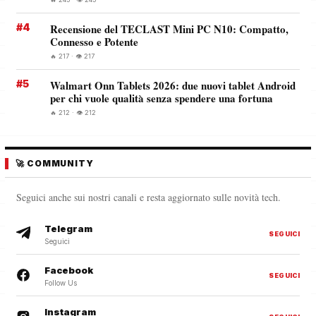
#4
Recensione del TECLAST Mini PC N10: Compatto,
Connesso e Potente
🔥 217 · 👁️ 217
#5
Walmart Onn Tablets 2026: due nuovi tablet Android
per chi vuole qualità senza spendere una fortuna
🔥 212 · 👁️ 212
🚀 COMMUNITY
Seguici anche sui nostri canali e resta aggiornato sulle novità tech.
Telegram
SEGUICI
Seguici
Facebook
SEGUICI
Follow Us
Instagram