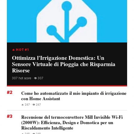
🔥 HOT #1
Ottimizza l'Irrigazione Domestica: Un
Sensore Virtuale di Pioggia che Risparmia
Risorse
307 hot score · 👁️ 307
#2
Come ho automatizzato il mio impianto di irrigazione
con Home Assistant
🔥 247 · 👁️ 247
#3
Recensione del termoconvettore Mill Invisible Wi-Fi
(2000W): Efficienza, Design e Domotica per un
Riscaldamento Intelligente
🔥 245 · 👁️ 245