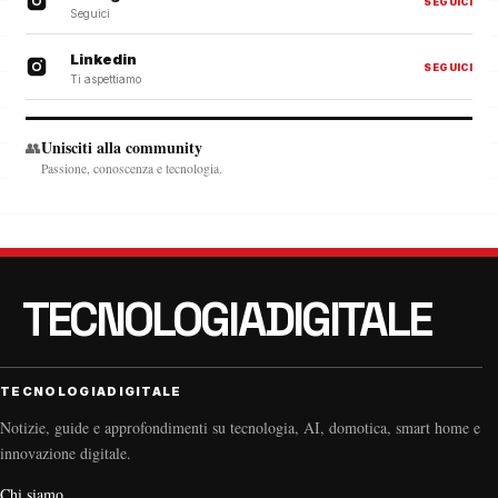
SEGUICI
Seguici
Linkedin
SEGUICI
Ti aspettiamo
Unisciti alla community
👥
Passione, conoscenza e tecnologia.
TECNOLOGIADIGITALE
Notizie, guide e approfondimenti su tecnologia, AI, domotica, smart home e
innovazione digitale.
Chi siamo