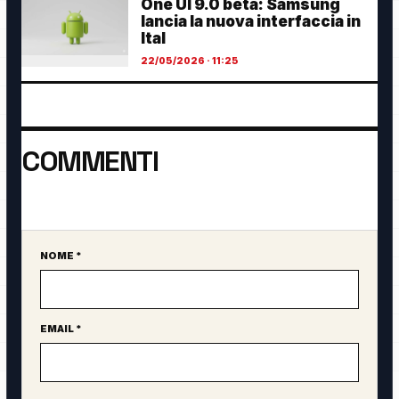
One UI 9.0 beta: Samsung
lancia la nuova interfaccia in
Ital
22/05/2026 · 11:25
COMMENTI
Ancora nessun commento. Sii il primo a partecipare.
NOME *
Sito web
EMAIL *