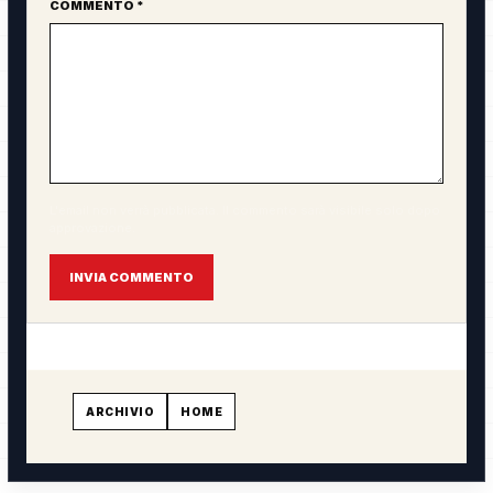
COMMENTO *
L'email non verrà pubblicata. Il commento sarà visibile solo dopo
approvazione.
INVIA COMMENTO
ARCHIVIO
HOME