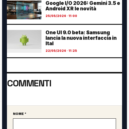
Google I/O 2026: Gemini 3.5 e
Android XR le novità
25/05/2026 · 11:00
One UI 9.0 beta: Samsung
lancia la nuova interfaccia in
Ital
22/05/2026 · 11:25
COMMENTI
Ancora nessun commento. Sii il primo a partecipare.
NOME *
Sito web