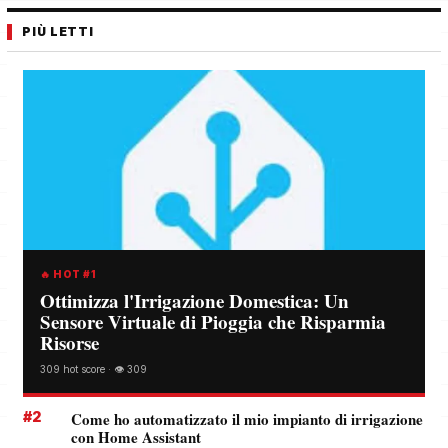
PIÙ LETTI
🔥 HOT #1
Ottimizza l'Irrigazione Domestica: Un
Sensore Virtuale di Pioggia che Risparmia
Risorse
309 hot score · 👁️ 309
#2
Come ho automatizzato il mio impianto di irrigazione
con Home Assistant