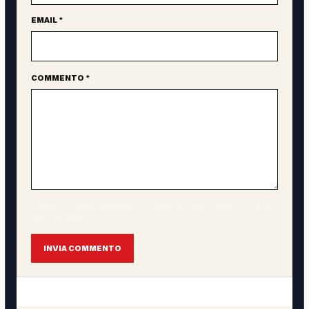
EMAIL *
COMMENTO *
L'email non verrà pubblicata. Il commento sarà visibile solo dopo
approvazione.
INVIA COMMENTO