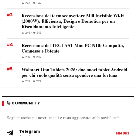
🔥 247 · 👁️ 247
#3
Recensione del termoconvettore Mill Invisible Wi-Fi
(2000W): Efficienza, Design e Domotica per un
Riscaldamento Intelligente
🔥 246 · 👁️ 246
#4
Recensione del TECLAST Mini PC N10: Compatto,
Connesso e Potente
🔥 218 · 👁️ 218
#5
Walmart Onn Tablets 2026: due nuovi tablet Android
per chi vuole qualità senza spendere una fortuna
🔥 213 · 👁️ 213
🚀 COMMUNITY
Seguici anche sui nostri canali e resta aggiornato sulle novità tech.
Telegram
SEGUICI