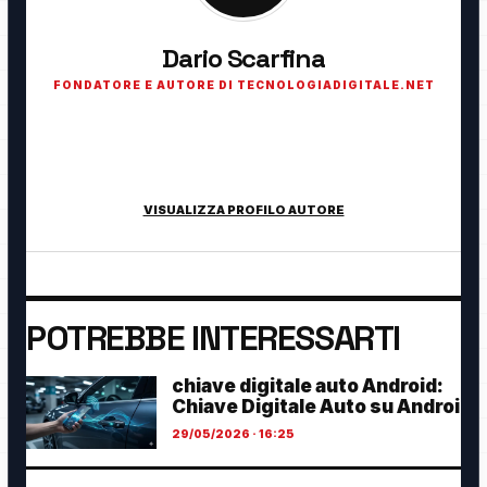
Dario Scarfina
FONDATORE E AUTORE DI TECNOLOGIADIGITALE.NET
Fondatore di TecnologiaDigitale.net. Appassionato di
tecnologia, cybersecurity, intelligenza artificiale, domotica e
innovazione digitale.
VISUALIZZA PROFILO AUTORE
POTREBBE INTERESSARTI
chiave digitale auto Android:
Chiave Digitale Auto su Androi
29/05/2026 · 16:25