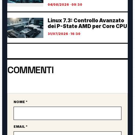
04/08/2026 · 09:30
Linux 7.3: Controllo Avanzato
dei P-State AMD per Core CPU
31/07/2026 · 16:30
COMMENTI
Ancora nessun commento. Sii il primo a partecipare.
NOME *
Sito web
EMAIL *