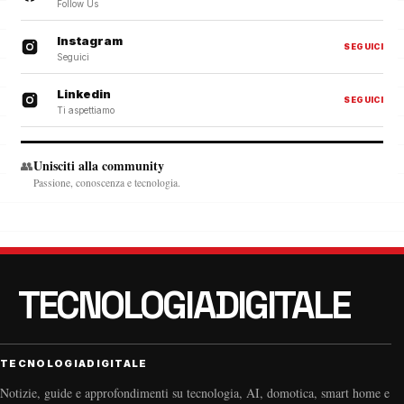
Follow Us
Instagram
SEGUICI
Seguici
Linkedin
SEGUICI
Ti aspettiamo
Unisciti alla community
👥
Passione, conoscenza e tecnologia.
TECNOLOGIADIGITALE
Notizie, guide e approfondimenti su tecnologia, AI, domotica, smart home e