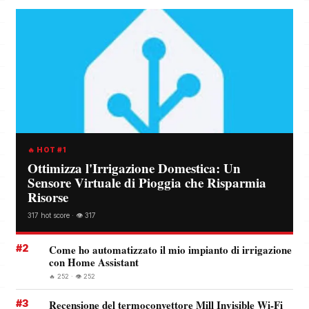
🔥 HOT #1
Ottimizza l'Irrigazione Domestica: Un
Sensore Virtuale di Pioggia che Risparmia
Risorse
317 hot score · 👁️ 317
#2
Come ho automatizzato il mio impianto di irrigazione
con Home Assistant
🔥 252 · 👁️ 252
#3
Recensione del termoconvettore Mill Invisible Wi-Fi