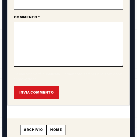
COMMENTO *
L'email non verrà pubblicata. Il commento sarà visibile solo dopo
approvazione.
INVIA COMMENTO
ARCHIVIO
HOME