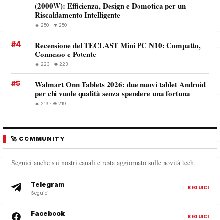
(2000W): Efficienza, Design e Domotica per un
Riscaldamento Intelligente
🔥 250 · 👁️ 250
#4
Recensione del TECLAST Mini PC N10: Compatto,
Connesso e Potente
🔥 223 · 👁️ 223
#5
Walmart Onn Tablets 2026: due nuovi tablet Android
per chi vuole qualità senza spendere una fortuna
🔥 219 · 👁️ 219
🚀 COMMUNITY
Seguici anche sui nostri canali e resta aggiornato sulle novità tech.
Telegram
SEGUICI
Seguici
Facebook
SEGUICI