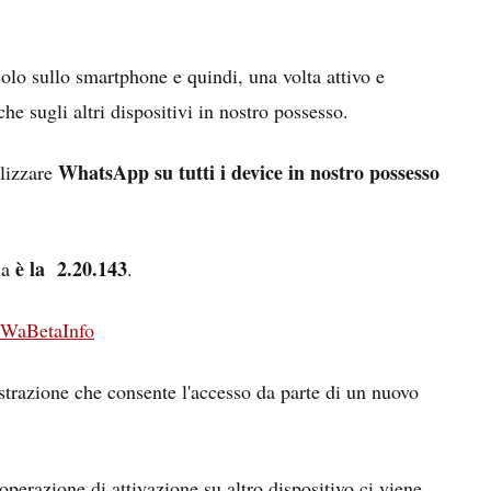
solo sullo smartphone e quindi, una volta attivo e
che sugli altri dispositivi in nostro possesso.
WhatsApp su tutti i device in nostro possesso
tlizzare
è la 2.20.143
la
.
WaBetaInfo
istrazione che consente l'accesso da parte di un nuovo
operazione di attivazione su altro dispositivo ci viene