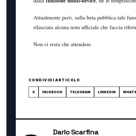
funzione multi-device
dalla
, né le tempistiche
Attualmente però, sulla beta pubblica tale funz
rilasciata alcuna nota ufficiale che faccia rife
Non ci resta che attendere.
CONDIVIDI ARTICOLO
X
FACEBOOK
TELEGRAM
LINKEDIN
WHAT
Dario Scarfina