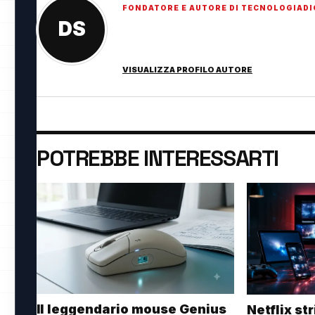
FONDATORE E AUTORE DI TECNOLOGIADI
DS
Fondatore di TecnologiaDigitale.net. Appassi
innovazione digitale.
VISUALIZZA PROFILO AUTORE
POTREBBE INTERESSARTI
Il leggendario mouse Genius
Netflix st