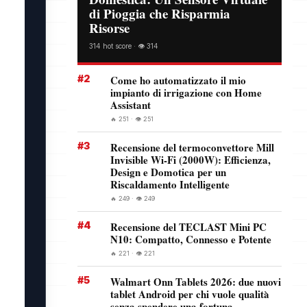
di Pioggia che Risparmia
Risorse
314 hot score · 👁️ 314
#2
Come ho automatizzato il mio
impianto di irrigazione con Home
Assistant
🔥 251 · 👁️ 251
#3
Recensione del termoconvettore Mill
Invisible Wi-Fi (2000W): Efficienza,
Design e Domotica per un
Riscaldamento Intelligente
🔥 249 · 👁️ 249
#4
Recensione del TECLAST Mini PC
N10: Compatto, Connesso e Potente
🔥 221 · 👁️ 221
#5
Walmart Onn Tablets 2026: due nuovi
tablet Android per chi vuole qualità
senza spendere una fortuna