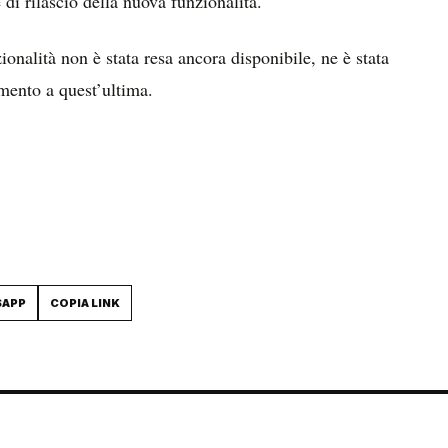
 di rilascio della nuova funzionalità.
ionalità non è stata resa ancora disponibile, ne è stata
rimento a quest’ultima.
SAPP
COPIA LINK