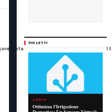
PIÙ LETTI
ione Beta, sembra che il supporto al mult
🔥 HOT #1
Ottimizza l'Irrigazione
Domestica: Un Sensore Virtuale