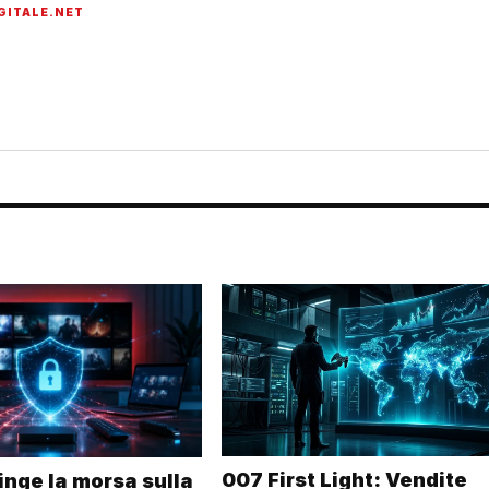
GITALE.NET
onato di tecnologia, cybersecurity, intelligenza artificiale, domotica e
007 First Light: Vendite
ringe la morsa sulla