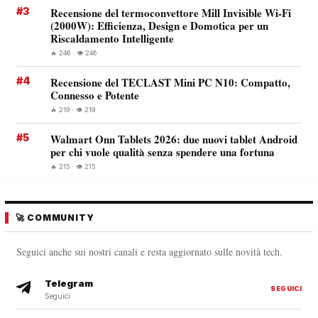
#3
Recensione del termoconvettore Mill Invisible Wi-Fi
(2000W): Efficienza, Design e Domotica per un
Riscaldamento Intelligente
🔥 246 · 👁️ 246
#4
Recensione del TECLAST Mini PC N10: Compatto,
Connesso e Potente
🔥 219 · 👁️ 219
#5
Walmart Onn Tablets 2026: due nuovi tablet Android
per chi vuole qualità senza spendere una fortuna
🔥 215 · 👁️ 215
🚀 COMMUNITY
Seguici anche sui nostri canali e resta aggiornato sulle novità tech.
Telegram
SEGUICI
Seguici