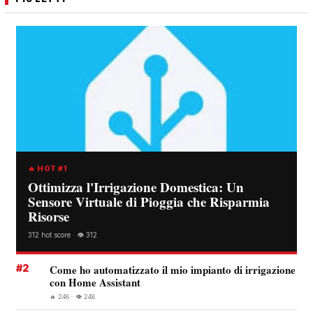
🔥 HOT #1
Ottimizza l'Irrigazione Domestica: Un
Sensore Virtuale di Pioggia che Risparmia
Risorse
312 hot score · 👁️ 312
#2
Come ho automatizzato il mio impianto di irrigazione
con Home Assistant
🔥 248 · 👁️ 248