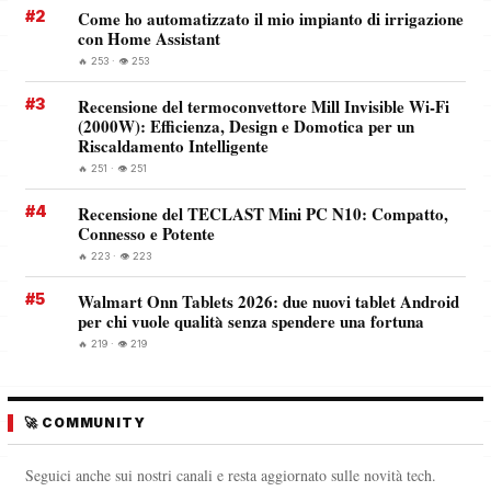
#2
Come ho automatizzato il mio impianto di irrigazione
con Home Assistant
🔥 253 · 👁️ 253
#3
Recensione del termoconvettore Mill Invisible Wi-Fi
(2000W): Efficienza, Design e Domotica per un
Riscaldamento Intelligente
🔥 251 · 👁️ 251
#4
Recensione del TECLAST Mini PC N10: Compatto,
Connesso e Potente
🔥 223 · 👁️ 223
#5
Walmart Onn Tablets 2026: due nuovi tablet Android
per chi vuole qualità senza spendere una fortuna
🔥 219 · 👁️ 219
🚀 COMMUNITY
Seguici anche sui nostri canali e resta aggiornato sulle novità tech.