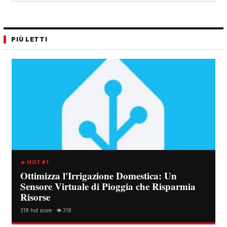
PIÙ LETTI
🔥 HOT #1
Ottimizza l'Irrigazione Domestica: Un
Sensore Virtuale di Pioggia che Risparmia
Risorse
318 hot score · 👁️ 318