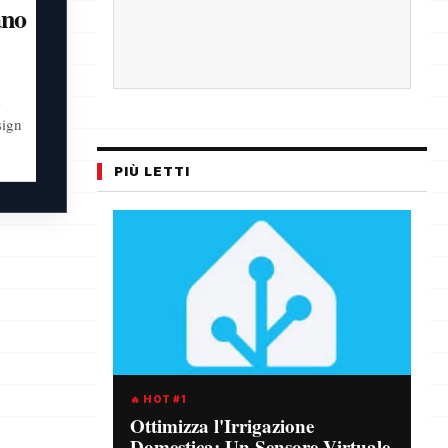
ano
e
sign
PIÙ LETTI
🔥 HOT #1
Ottimizza l'Irrigazione
Domestica: Un Sensore Virtuale