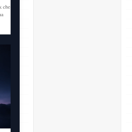
k che
na