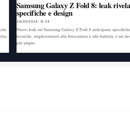
Samsung Galaxy Z Fold 8: leak rivel
specifiche e design
20/05/2026 · 12:24
iche
Nuovi leak sul Samsung Galaxy Z Fold 8 anticipano specifich
play
tecniche, miglioramenti alla fotocamera e alla batteria, e un de
più ampio.