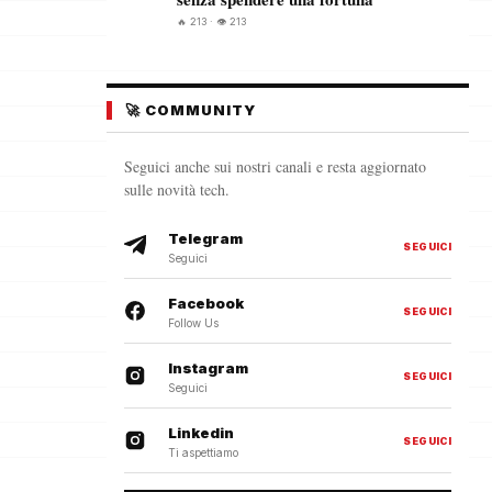
🔥 213 · 👁️ 213
🚀 COMMUNITY
Seguici anche sui nostri canali e resta aggiornato
sulle novità tech.
Telegram
SEGUICI
Seguici
Facebook
SEGUICI
Follow Us
Instagram
SEGUICI
Seguici
Linkedin
SEGUICI
Ti aspettiamo