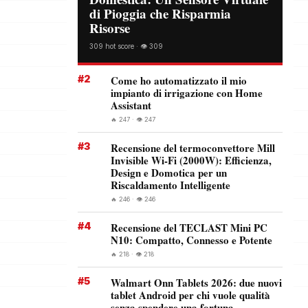
di Pioggia che Risparmia
Risorse
309 hot score · 👁️ 309
#2
Come ho automatizzato il mio
impianto di irrigazione con Home
Assistant
🔥 247 · 👁️ 247
#3
Recensione del termoconvettore Mill
Invisible Wi-Fi (2000W): Efficienza,
Design e Domotica per un
Riscaldamento Intelligente
🔥 246 · 👁️ 246
#4
Recensione del TECLAST Mini PC
N10: Compatto, Connesso e Potente
🔥 218 · 👁️ 218
#5
Walmart Onn Tablets 2026: due nuovi
tablet Android per chi vuole qualità
senza spendere una fortuna