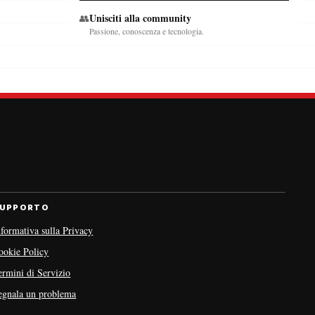
Unisciti alla community
👥
Passione, conoscenza e tecnologia.
UPPORTO
nformativa sulla Privacy
ookie Policy
ermini di Servizio
egnala un problema