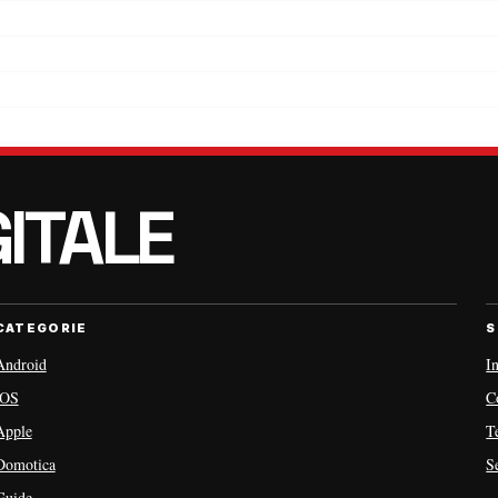
CATEGORIE
S
Android
I
iOS
C
Apple
T
Domotica
S
Guide