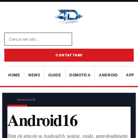
CONTATTAMI
HOME
NEWS
GUIDE
DOMOTICA
ANDROID
APPL
Home
›
Android16
Android16
Tutti gli articoli su Android16: notizie, guide, approfondimenti