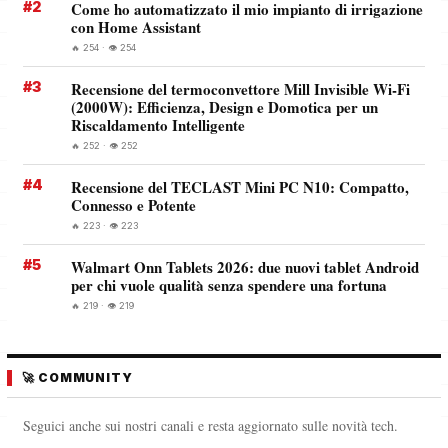
#2
Come ho automatizzato il mio impianto di irrigazione
con Home Assistant
🔥 254 · 👁️ 254
#3
Recensione del termoconvettore Mill Invisible Wi-Fi
(2000W): Efficienza, Design e Domotica per un
Riscaldamento Intelligente
🔥 252 · 👁️ 252
#4
Recensione del TECLAST Mini PC N10: Compatto,
Connesso e Potente
🔥 223 · 👁️ 223
#5
Walmart Onn Tablets 2026: due nuovi tablet Android
per chi vuole qualità senza spendere una fortuna
🔥 219 · 👁️ 219
🚀 COMMUNITY
Seguici anche sui nostri canali e resta aggiornato sulle novità tech.