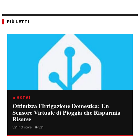
PIÙ LETTI
🔥 HOT #1
Ottimizza l'Irrigazione Domestica: Un
Sensore Virtuale di Pioggia che Risparmia
Risorse
321 hot score · 👁️ 321