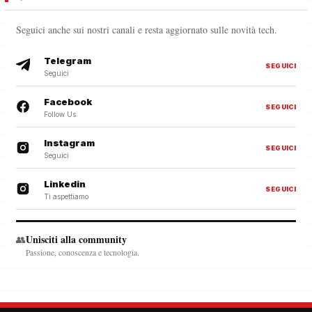
Seguici anche sui nostri canali e resta aggiornato sulle novità tech.
Telegram
SEGUICI
Seguici
Facebook
SEGUICI
Follow Us
Instagram
SEGUICI
Seguici
Linkedin
SEGUICI
Ti aspettiamo
Unisciti alla community
👥
Passione, conoscenza e tecnologia.