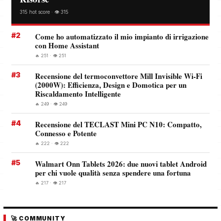
315 hot score · 👁️ 315
#2
Come ho automatizzato il mio impianto di irrigazione
con Home Assistant
🔥 251 · 👁️ 251
#3
Recensione del termoconvettore Mill Invisible Wi-Fi
(2000W): Efficienza, Design e Domotica per un
Riscaldamento Intelligente
🔥 249 · 👁️ 249
#4
Recensione del TECLAST Mini PC N10: Compatto,
Connesso e Potente
🔥 222 · 👁️ 222
#5
Walmart Onn Tablets 2026: due nuovi tablet Android
per chi vuole qualità senza spendere una fortuna
🔥 217 · 👁️ 217
🚀 COMMUNITY